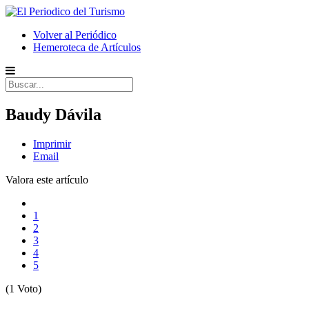
Volver al Periódico
Hemeroteca de Artículos
Baudy Dávila
Imprimir
Email
Valora este artículo
1
2
3
4
5
(1 Voto)