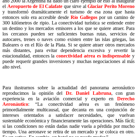
año 2000 la Argentina ha dado un claro ejemplo de ello al inaugurar
el
Aeropuerto de El Calafate
que sirve al
Glaciar Perito Moreno
y transformó dramáticamente el turismo de esa zona que hasta
entonces solo era accesible desde
Río Gallegos
por un camino de
300 kilómetros de ripio. La conectividad turística se entiende entre
un destino y los mercados emisores a los que se quiere atraer. Para
los cercanos pueden ser suficientes buenas rutas, servicios de
autocares, trenes o naves como existen entre las islas griegas, las
Baleares o en el Río de la Plata. Si se quiere atraer otros mercados
más distantes, para evitar dependencia excesiva y revertir la
estacionalidad, entonces la
conectividad aérea es indispensable
y
puede requerir grandes inversiones y muchas negociaciones al más
alto nivel.
Para ilustrarnos sobre la actualidad del panorama aeronáutico
reproducimos la opinión del
Dr. Daniel Labruna
, con gran
experiencia en la aviación comercial y experto en
Derecho
Aeronáutico
: “La conectividad aérea es un fenómeno
primordialmente multicausal, que decanta en una conjunción de
intereses orientados a satisfacer necesidades, que vuelvan
sustentable económica y financieramente las operaciones. Más fácil;
si las condiciones no están dadas nadie vuela a pérdida por mucho
tiempo. Una aeronave se retira de un mercado y se coloca en otro.