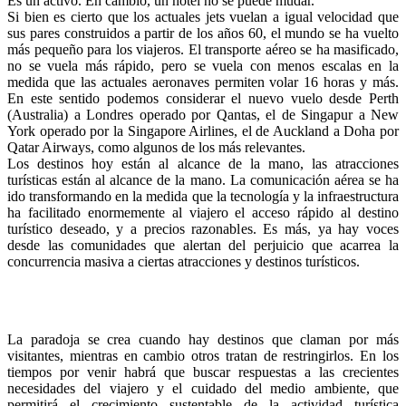
Es un activo. En cambio, un hotel no se puede mudar.”
Si bien es cierto que los actuales jets vuelan a igual velocidad que
sus pares construidos a partir de los años 60, el mundo se ha vuelto
más pequeño para los viajeros. El transporte aéreo se ha masificado,
no se vuela más rápido, pero se vuela con menos escalas en la
medida que las actuales aeronaves permiten volar 16 horas y más.
En este sentido podemos considerar el nuevo vuelo desde Perth
(Australia) a Londres operado por Qantas, el de Singapur a New
York operado por la Singapore Airlines, el de Auckland a Doha por
Qatar Airways, como algunos de los más relevantes.
Los destinos hoy están al alcance de la mano, las atracciones
turísticas están al alcance de la mano. La comunicación aérea se ha
ido transformando en la medida que la tecnología y la infraestructura
ha facilitado enormemente al viajero el acceso rápido al destino
turístico deseado, y a precios razonables. Es más, ya hay voces
desde las comunidades que alertan del perjuicio que acarrea la
concurrencia masiva a ciertas atracciones y destinos turísticos.
La paradoja se crea cuando hay destinos que claman por más
visitantes, mientras en cambio otros tratan de restringirlos. En los
tiempos por venir habrá que buscar respuestas a las crecientes
necesidades del viajero y el cuidado del medio ambiente, que
permitirá el crecimiento sustentable de la actividad turística