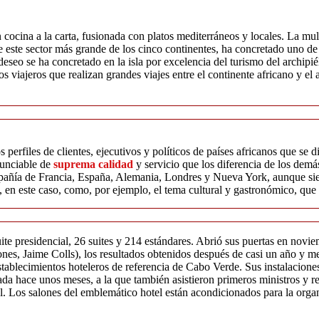
n cocina a la carta, fusionada con platos mediterráneos y locales. La mu
 este sector más grande de los cinco continentes, ha concretado uno de s
 deseo se ha concretado en la isla por excelencia del turismo del archip
s viajeros que realizan grandes viajes entre el continente africano y e
 perfiles de clientes, ejecutivos y políticos de países africanos que s
nunciable de
suprema calidad
y servicio que los diferencia de los demá
ompañía de Francia, España, Alemania, Londres y Nueva York, aunque si
 en este caso, como, por ejemplo, el tema cultural y gastronómico, que 
ite presidencial, 26 suites y 214 estándares. Abrió sus puertas en novi
nes, Jaime Colls), los resultados obtenidos después de casi un año y me
establecimientos hoteleros de referencia de Cabo Verde. Sus instalacion
rada hace unos meses, a la que también asistieron primeros ministros y
. Los salones del emblemático hotel están acondicionados para la organ