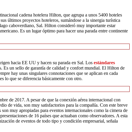
ltinacional cadena hotelera Hilton, que agrupa a unos 5400 hoteles
us últimos proyectos hoteleros, sumándose a la sinergia turística
iélago caboverdiano, Sal. Hilton consideró muy importante estar
l americano. Es un lugar óptimo para hacer una parada entre continente
e dirigen hacia EE UU y hacen su parada en Sal. Los
estándares
s. Es un sello de garantía de calidad y confort mundial. El Hilton de
empre hay unas singulares connotaciones que se aplican en cada
es lo que se diferencia básicamente con otro.
embre de 2017. A pesar de que la conexión aérea internacional con
dio de vida, son muy satisfactorios para la compañía. Con este breve
es son muy apropiadas para eventos internacionales como la cimera de
 representaciones de 16 países que actuaban como observadores. A esta
ización de eventos de todo tipo y condición empresarial, señala