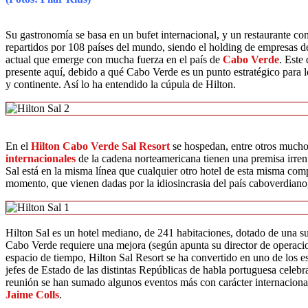
Su gastronomía se basa en un bufet internacional, y un restaurante co
repartidos por 108 países del mundo, siendo el holding de empresas de
actual que emerge con mucha fuerza en el país de
Cabo Verde
. Este
presente aquí, debido a qué Cabo Verde es un punto estratégico para lo
y continente. Así lo ha entendido la cúpula de Hilton.
En el
Hilton Cabo Verde Sal Resort
se hospedan, entre otros muchos
internacionales
de la cadena norteamericana tienen una premisa irre
Sal está en la misma línea que cualquier otro hotel de esta misma c
momento, que vienen dadas por la idiosincrasia del país caboverdiano,
Hilton Sal es un hotel mediano, de 241 habitaciones, dotado de una su
Cabo Verde requiere una mejora (según apunta su director de operacio
espacio de tiempo, Hilton Sal Resort se ha convertido en uno de los 
jefes de Estado de las distintas Repúblicas de habla portuguesa celeb
reunión se han sumado algunos eventos más con carácter internacional
Jaime Colls
.